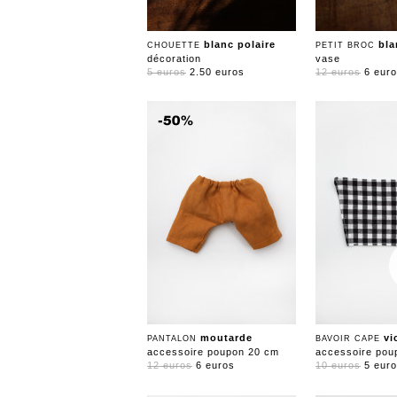
blanc polaire
bla
CHOUETTE
PETIT BROC
décoration
vase
5 euros
2.50 euros
12 euros
6 eur
moutarde
vi
PANTALON
BAVOIR CAPE
accessoire poupon 20 cm
accessoire pou
12 euros
6 euros
10 euros
5 eur