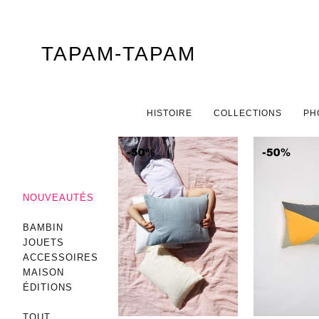
TAPAM-TAPAM
Menu principal
ALLER AU CONTENU PRINCIPAL
ALLER AU CONTENU SECONDAIRE
HISTOIRE
COLLECTIONS
PH
NOUVEAUTÉS
BAMBIN
JOUETS
ACCESSOIRES
MAISON
ÉDITIONS
TOUT