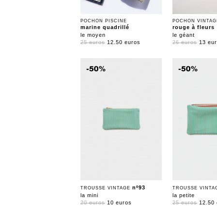
POCHON PISCINE
POCHON VINTAG
marine quadrillé
rouge à fleurs
le moyen
le géant
25 euros
12.50 euros
26 euros
13 eu
nº93
TROUSSE VINTAGE
TROUSSE VINT
la mini
la petite
20 euros
10 euros
25 euros
12.50