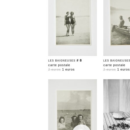
# 8
LES BAIGNEUSES
LES BAIGNEUSE
carte postale
carte postale
2 euros
1 euros
2 euros
1 euros