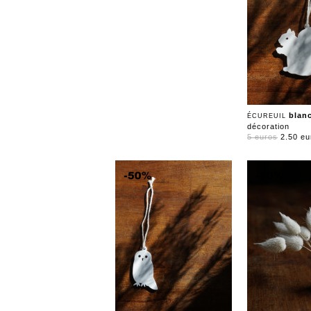
blanc
ÉCUREUIL
décoration
5 euros
2.50 eu