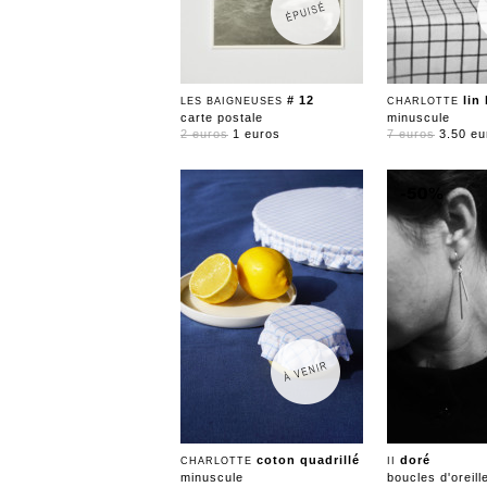
# 12
lin
LES BAIGNEUSES
CHARLOTTE
carte postale
minuscule
2 euros
1 euros
7 euros
3.50 eu
coton quadrillé
doré
CHARLOTTE
II
minuscule
boucles d'oreill