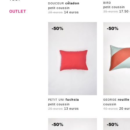
céladon
BIRD
DOUCEUR
petit coussin
petit coussin
OUTLET
35 euros
17.50
28 euros
14 euros
fuchsia
rouille
PETIT UNI
GEORGE
petit coussin
coussin
26 euros
13 euros
40 euros
20 eu