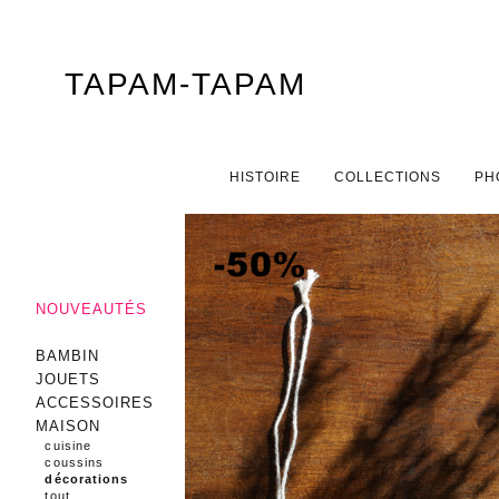
TAPAM-TAPAM
Menu principal
ALLER AU CONTENU PRINCIPAL
ALLER AU CONTENU SECONDAIRE
HISTOIRE
COLLECTIONS
PH
NOUVEAUTÉS
BAMBIN
JOUETS
ACCESSOIRES
MAISON
cuisine
coussins
décorations
tout