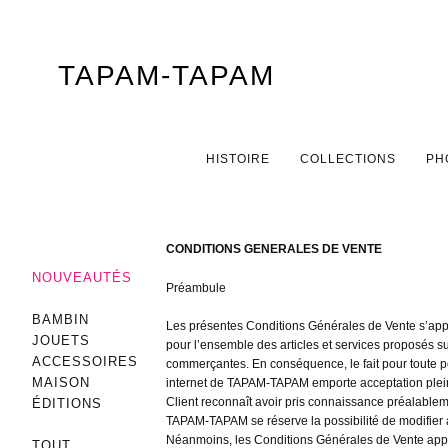
TAPAM-TAPAM
Menu principal
ALLER AU CONTENU PRINCIPAL
ALLER AU CONTENU SECONDAIRE
HISTOIRE
COLLECTIONS
PH
CONDITIONS GENERALES DE VENTE
NOUVEAUTÉS
Préambule
BAMBIN
Les présentes Conditions Générales de Vente s’a
JOUETS
pour l’ensemble des articles et services proposé
ACCESSOIRES
commerçantes. En conséquence, le fait pour toute p
MAISON
internet de TAPAM-TAPAM emporte acceptation plein
Client reconnaît avoir pris connaissance préalabl
ÉDITIONS
TAPAM-TAPAM se réserve la possibilité de modifier 
Néanmoins, les Conditions Générales de Vente appl
TOUT