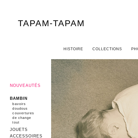
TAPAM-TAPAM
Menu principal
ALLER AU CONTENU PRINCIPAL
ALLER AU CONTENU SECONDAIRE
HISTOIRE
COLLECTIONS
PH
NOUVEAUTÉS
BAMBIN
bavoirs
doudous
couvertures
de change
tout
JOUETS
ACCESSOIRES