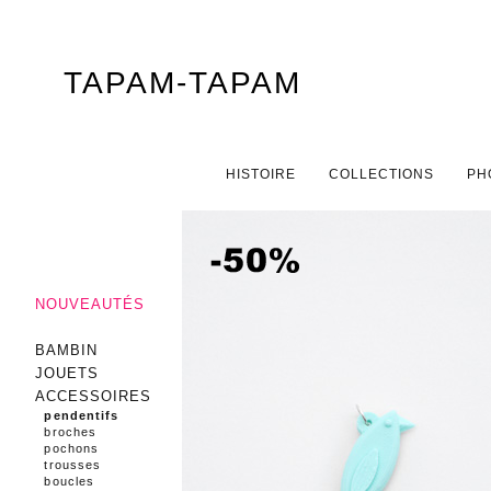
TAPAM-TAPAM
Menu principal
ALLER AU CONTENU PRINCIPAL
ALLER AU CONTENU SECONDAIRE
HISTOIRE
COLLECTIONS
PH
NOUVEAUTÉS
BAMBIN
JOUETS
ACCESSOIRES
pendentifs
broches
pochons
trousses
boucles