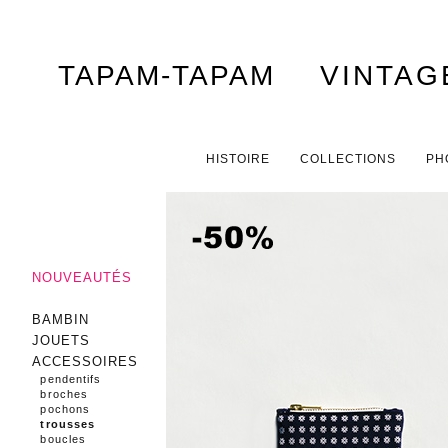
TAPAM-TAPAM
VINTAG
Menu principal
ALLER AU CONTENU PRINCIPAL
ALLER AU CONTENU SECONDAIRE
HISTOIRE
COLLECTIONS
PH
NOUVEAUTÉS
BAMBIN
JOUETS
ACCESSOIRES
pendentifs
broches
pochons
trousses
boucles