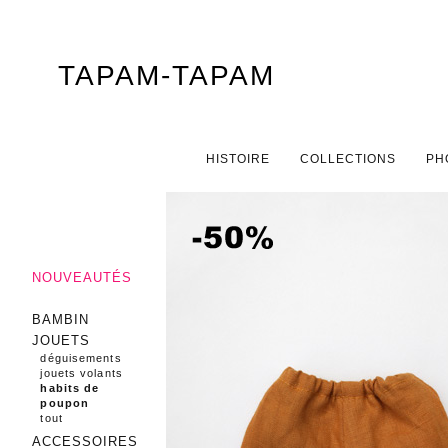
TAPAM-TAPAM
Menu principal
ALLER AU CONTENU PRINCIPAL
ALLER AU CONTENU SECONDAIRE
HISTOIRE
COLLECTIONS
PH
NOUVEAUTÉS
BAMBIN
JOUETS
déguisements
jouets volants
habits de
poupon
tout
ACCESSOIRES