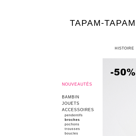
TAPAM-TAPAM
Menu principal
ALLER AU CONTENU PRINCI
ALLER AU CONTENU SECON
HISTOIRE
NOUVEAUTÉS
BAMBIN
JOUETS
ACCESSOIRES
pendentifs
broches
pochons
trousses
boucles