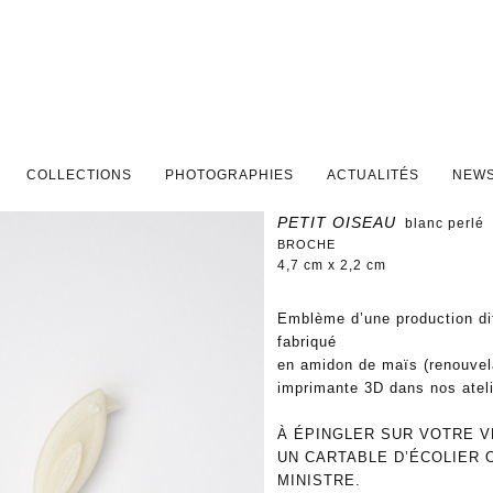
PAL
DAIRE
COLLECTIONS
PHOTOGRAPHIES
ACTUALITÉS
NEWS
PETIT OISEAU
blanc perlé
BROCHE
4,7 cm x 2,2 cm
Emblème d’une production dif
fabriqué
en amidon de maïs (renouvel
imprimante 3D dans nos atel
À ÉPINGLER SUR VOTRE V
UN CARTABLE D’ÉCOLIER 
MINISTRE.