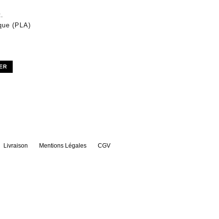
t.
que (PLA)
ER
Livraison
Mentions Légales
CGV