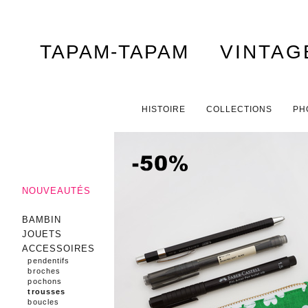
TAPAM-TAPAM
VINTAG
Menu principal
ALLER AU CONTENU PRINCIPAL
ALLER AU CONTENU SECONDAIRE
HISTOIRE
COLLECTIONS
PH
NOUVEAUTÉS
BAMBIN
JOUETS
ACCESSOIRES
pendentifs
broches
pochons
trousses
boucles