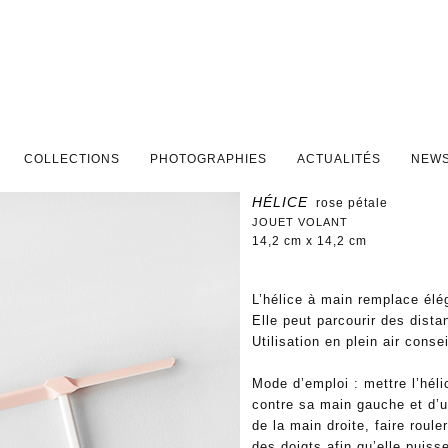
PAL
DAIRE
COLLECTIONS
PHOTOGRAPHIES
ACTUALITÉS
NEWS
HÉLICE
rose pétale
JOUET VOLANT
14,2 cm x 14,2 cm
L’hélice à main remplace élé
Elle peut parcourir des dist
Utilisation en plein air consei
Mode d’emploi : mettre l’héli
contre sa main gauche et d’
de la main droite, faire roule
des doigts afin qu’elle puiss