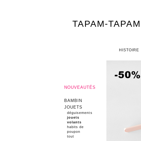
TAPAM-TAPAM
Menu principal
ALLER AU CONTENU PRINCI
ALLER AU CONTENU SECON
HISTOIRE
NOUVEAUTÉS
BAMBIN
JOUETS
déguisements
jouets
volants
habits de
poupon
tout