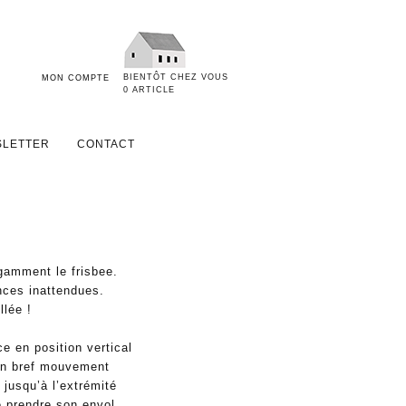
BIENTÔT CHEZ VOUS
MON COMPTE
0 ARTICLE
LETTER
CONTACT
gamment le frisbee.
ances inattendues.
llée !
ce en position vertical
un bref mouvement
r jusqu’à l’extrémité
e prendre son envol.