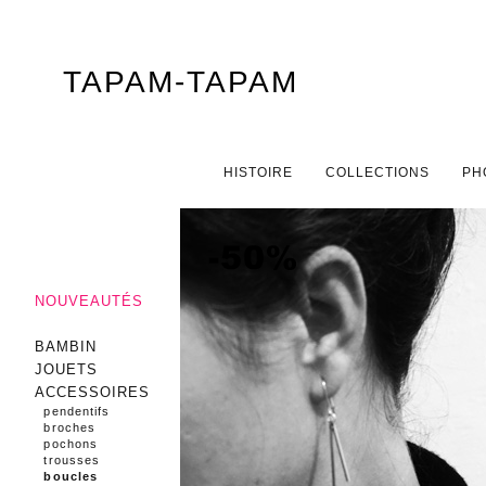
TAPAM-TAPAM
Menu principal
ALLER AU CONTENU PRINCIPAL
ALLER AU CONTENU SECONDAIRE
HISTOIRE
COLLECTIONS
PH
NOUVEAUTÉS
BAMBIN
JOUETS
ACCESSOIRES
pendentifs
broches
pochons
trousses
boucles