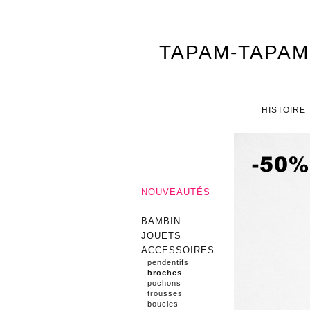
TAPAM-TAPAM
Menu principal
ALLER AU CONTENU PRINCI
ALLER AU CONTENU SECON
HISTOIRE
NOUVEAUTÉS
BAMBIN
JOUETS
ACCESSOIRES
pendentifs
broches
pochons
trousses
boucles