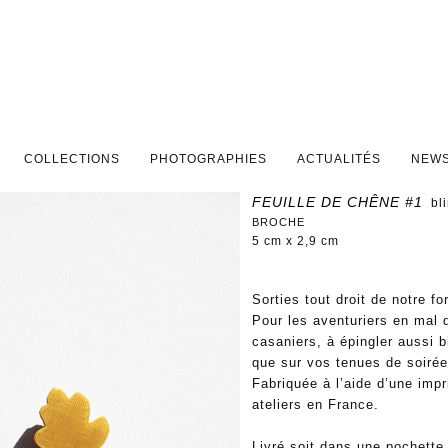
PAL
DAIRE
COLLECTIONS
PHOTOGRAPHIES
ACTUALITÉS
NEWS
FEUILLE DE CHÊNE #1
bl
BROCHE
5 cm x 2,9 cm
Sorties tout droit de notre fo
Pour les aventuriers en mal 
casaniers, à épingler aussi
que sur vos tenues de soirée
Fabriquée à l’aide d’une imp
ateliers en France.
Livré soit dans une pochette 