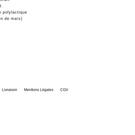
t.
 polylactique
on de maïs)
Livraison
Mentions Légales
CGV