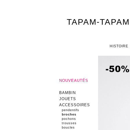
TAPAM-TAPAM
Menu principal
ALLER AU CONTENU PRINCI
ALLER AU CONTENU SECON
HISTOIRE
NOUVEAUTÉS
BAMBIN
JOUETS
ACCESSOIRES
pendentifs
broches
pochons
trousses
boucles