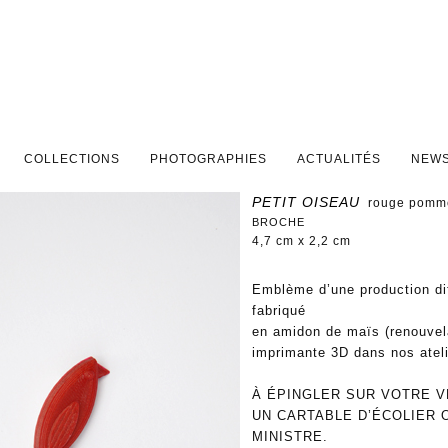
PAL
DAIRE
COLLECTIONS
PHOTOGRAPHIES
ACTUALITÉS
NEWS
PETIT OISEAU
rouge pomm
BROCHE
4,7 cm x 2,2 cm
Emblème d’une production dif
fabriqué
en amidon de maïs (renouvel
imprimante 3D dans nos atel
À ÉPINGLER SUR VOTRE V
UN CARTABLE D’ÉCOLIER 
MINISTRE.