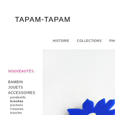
TAPAM-TAPAM
Menu principal
ALLER AU CONTENU PRINCIPAL
ALLER AU CONTENU SECONDAIRE
HISTOIRE
COLLECTIONS
PH
NOUVEAUTÉS
BAMBIN
JOUETS
ACCESSOIRES
pendentifs
broches
pochons
trousses
boucles