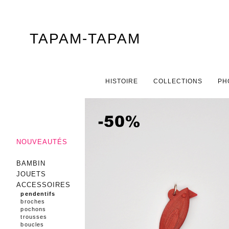
TAPAM-TAPAM
Menu principal
ALLER AU CONTENU PRINCIPAL
ALLER AU CONTENU SECONDAIRE
HISTOIRE
COLLECTIONS
PH
NOUVEAUTÉS
BAMBIN
JOUETS
ACCESSOIRES
pendentifs
broches
pochons
trousses
boucles