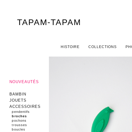
TAPAM-TAPAM
Menu principal
ALLER AU CONTENU PRINCIPAL
ALLER AU CONTENU SECONDAIRE
HISTOIRE
COLLECTIONS
PH
NOUVEAUTÉS
BAMBIN
JOUETS
ACCESSOIRES
pendentifs
broches
pochons
trousses
boucles