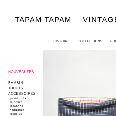
TAPAM-TAPAM
VINTAG
Menu principal
ALLER AU CONTENU PRINCIPAL
ALLER AU CONTENU SECONDAIRE
HISTOIRE
COLLECTIONS
PH
NOUVEAUTÉS
BAMBIN
JOUETS
ACCESSOIRES
pendentifs
broches
pochons
trousses
boucles