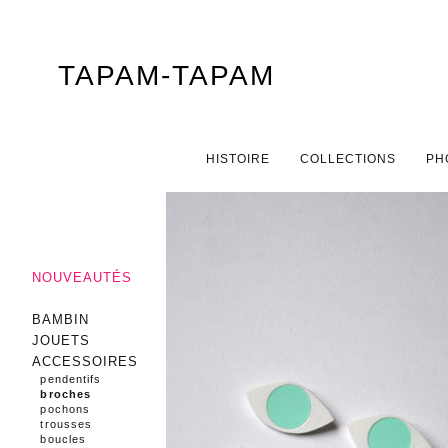
TAPAM-TAPAM
Menu principal
ALLER AU CONTENU PRINCIPAL
ALLER AU CONTENU SECONDAIRE
HISTOIRE
COLLECTIONS
PH
NOUVEAUTÉS
BAMBIN
JOUETS
ACCESSOIRES
pendentifs
broches
pochons
trousses
boucles